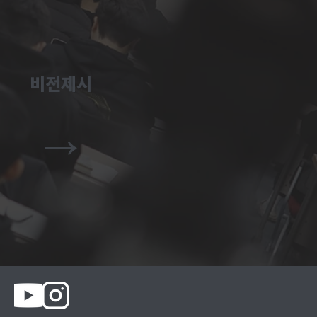
비전제시
→